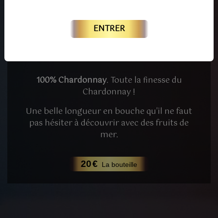
ENTRER
Champagne Blanc de
Blancs
100% Chardonnay
. Toute la finesse du
Chardonnay !
Une belle longueur en bouche qu'il ne faut
pas hésiter à découvrir avec des fruits de
mer.
20
€
La bouteille